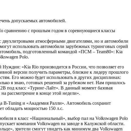
речень допускаемых автомобилей.
. По сравнению с прошлым годом в соревнующиеся классы
ы с двухлитровыми атмосферными двигателями, но и автомобили
могут использовать автомобили зарубежных туринговых серий
 автомобиль, подготовленный командой «ПСМ – Team80»: Kia
lkswagen Polo.
Нуждин: «Kia Rio производится в России, что позволяет его
ивной версии получить параметры, близкие к лидеру прошлого
астям. Его можно будет использовать в других дисциплинах:
колько я знаю, готовых решений за рубежом нет. Нам пришлось
2B под класс «Туринг-Лайт». В данный момент базовая
на рассмотрение в конце этой недели».
да B-Tuning и «Академия Ралли». Автомобиль сохранит
ет обладать мощностью 150 л.с.
мобиля в класс «Национальный», выбор пал на Volkswagen Polo
ыпускает компания Volkswagen на заводе в Калужской области.
ольце», зрители смогут увидеть как минимум два Volkswagen