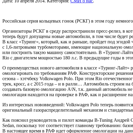
Дата:
10 апреля 2014
.
Категория:
СМИ о нас
.
Российская серия кольцевых гонок (РСКГ) в этом году немного
Организаторы РСКГ в среду распространили пресс-релиз, в ко
теперь будут допущены новые автомобили, в том числе будет 
В класс «Туринг», который, как и раньше, пройдет под эгидой
с 1,6-литровыми турбомоторами, имеющие национальную омоло
или построить такую машину самостоятельно. В «Туринг-Лайт
Rio с двигателем мощностью 180 л.с. В предыдущие годы в этом 
О преимуществах нового автомобиля в классе «Туринг-Лайт» р
омологировать по требованиям РАФ. Конструкторские решения,
сезона – хэтчбеку Volkswagen Polo. При этом Rio отечественно
трек, кросс, а с 2015 года – и в ралли… Автомобиль строим на
создавать базовую омологацию A\N, т.к. данный автомобиль 
омологация находится на проверке в РАФ, как и расширение на
Из интересных нововведений: Volkswagen Polo теперь появится
оригинальный газораспределительный механизм и стандартные д
Как пояснил руководитель и пилот команды B-Tuning Андрей С
Sedan, поскольку тот соответствует главному требованию: баз
В настоящее время в РАФ идет оформление омологации на данн