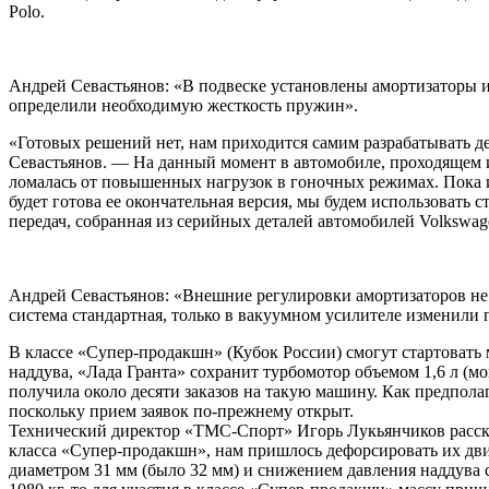
Polo.
Андрей Севастьянов: «В подвеске установлены амортизаторы 
определили необходимую жесткость пружин».
«Готовых решений нет, нам приходится самим разрабатывать 
Севастьянов. — На данный момент в автомобиле, проходящем и
ломалась от повышенных нагрузок в гоночных режимах. Пока 
будет готова ее окончательная версия, мы будем использовать
передач, собранная из серийных деталей автомобилей Volkswag
Андрей Севастьянов: «Внешние регулировки амортизаторов не 
система стандартная, только в вакуумном усилителе изменили 
В классе «Супер-продакшн» (Кубок России) смогут стартовать
наддува, «Лада Гранта» сохранит турбомотор объемом 1,6 л (м
получила около десяти заказов на такую машину. Как предпол
поскольку прием заявок по-прежнему открыт.
Технический директор «ТМС-Спорт» Игорь Лукьянчиков расска
класса «Супер-продакшн», нам пришлось дефорсировать их двиг
диаметром 31 мм (было 32 мм) и снижением давления наддува с 