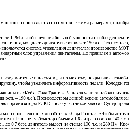
импортного производства с геометрическими размерами, подоб
детали ГРМ для обеспечения большей мощности с соблюдением т
спытания, мощность двигателя составляет 150 л.с. Это немного
используется система управления двигателем производства MOT
 стандартный блок управления двигателем. По правилам в автом
en».
предусмотрены: и по сухому, и по мокрому покрытию автомобил
пружину, чтобы увеличить информативность педали. Колодки гон
 машины из «Кубка Лада Гранта». За исключением небольших из
ощность – 190 л.с.). Производством данной версии автомобиля 
агают организаторы РСКГ, число участников класса «Супер-про
зал о произведенных доработках «Лада Гранта»: «Чтобы автом
атели. Раньше турбомотор объемом 1,6 литра развивал 240 л.с. 
1 до 0,7 бара двигатель выдает на стенде 190 л.с. и 280 Нм. Кр