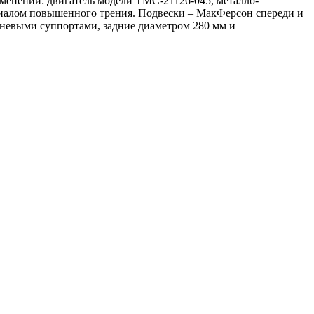
изменений: двигатель модели ТМС-21126-045, металло-
нциалом повышенного трения. Подвески – МакФерсон спереди и
невыми суппортами, задние диаметром 280 мм и