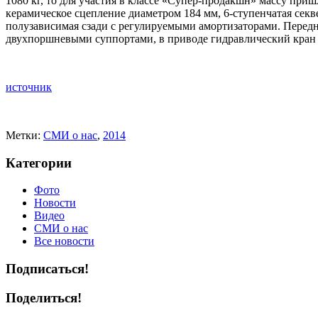
1080 кг, то для участия в классе «Супер-продакшн» массу при
керамическое сцепление диаметром 184 мм, 6-ступенчатая се
полузависимая сзади с регулируемыми амортизаторами. Перед
двухпоршневыми суппортами, в приводе гидравлический кран 
источник
Метки:
CМИ о нас
,
2014
Категории
Фото
Новости
Видео
СМИ о нас
Все новости
Подписаться!
Поделиться!