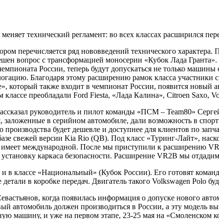
 меняет технический регламент: во всех классах расширился пе
тором перечисляется ряд нововведений технического характера
решен вопрос с трансформацией моносерии «Кубок Лада Гранта».
 чемпионата России, теперь будут допускаться не только машин
гацию. Благодаря этому расширению рамок класса участники с
е», который также входит в чемпионат России, появится новый
классе преобладали Ford Fiesta, «Лада Калина», Citroen Saxo, Vo
ассказал руководитель и пилот команды «ПСМ – Team80» Сергей 
 заложенные в серийном автомобиле, дали возможность в спорт
го производства будет дешевле и доступнее для клиентов по запч
 базе свежей версии Kia Rio (QB). Под класс «Туринг-Лайт», нас
не имеет международной. После мы приступили к расширению VR
 установку каркаса безопасности. Расширение VR2B мы отдадим 
 и в классе «Национальный» (Кубок России). Его готовят коман
етали в коробке передач. Двигатель такого Volkswagen Polo буд
евастьянов, когда появилась информация о допуске нового авто
овый автомобиль должен производиться в России, а эту модель в
ую машину, и уже на первом этапе, 23-25 мая на «Смоленском к