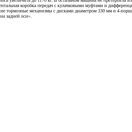
шлось увеличить до 1170 кг. В остальном машина не претерпела 
квентальная коробка передач с кулачковыми муфтами и диффере
ние тормозные механизмы с дисками диаметром 330 мм и 4-порш
на задней оси».