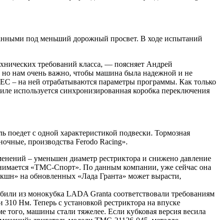
ранными под меньший дорожный просвет. В ходе испытаний
ехнических требований класса, — поясняет Андрей
, но нам очень важно, чтобы машина была надежной и не
EC – на ней отрабатываются параметры программы. Как только
обиле используется синхронизированная коробка переключения
ь поедет с одной характеристикой подвески. Тормозная
очные, производства Ferodo Racing».
менений – уменьшен диаметр рестриктора и снижено давление
занимается «ТМС-Спорт». По данным компании, уже сейчас она
дакшн» на обновленных «Лада Гранта» может вырасти,
обили из монокубка LADA Granta соответствовали требованиям
и 310 Нм. Теперь с установкой рестриктора на впуске
оме того, машины стали тяжелее. Если кубковая версия весила