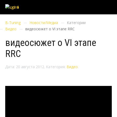
B-Tuning
Новости/Медиа
Категории
Видео
видеосюжет о VI этапе RRC
видеосюжет о VI этапе
RRC
Дата:
20 августа 2012
.
Категория:
Видео
.