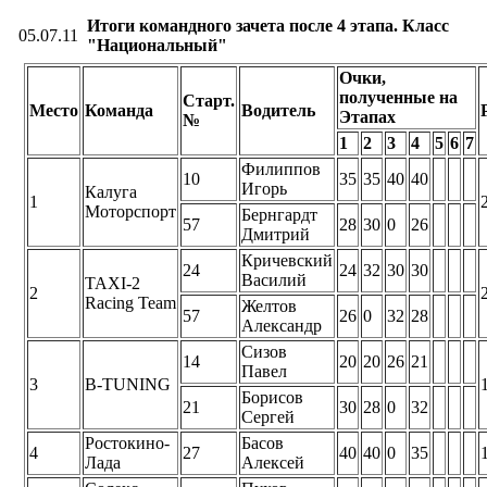
Итоги командного зачета после 4 этапа. Класс
05.07.11
"Национальный"
Очки,
полученные на
Старт.
Место
Команда
Водитель
Этапах
№
1
2
3
4
5
6
7
Филиппов
10
35
35
40
40
Игорь
Калуга
1
Моторспорт
Бернгардт
57
28
30
0
26
Дмитрий
Кричевский
24
24
32
30
30
Василий
TAXI-2
2
Racing Team
Желтов
57
26
0
32
28
Александр
Сизов
14
20
20
26
21
Павел
3
B-TUNING
Борисов
21
30
28
0
32
Сергей
Ростокино-
Басов
4
27
40
40
0
35
Лада
Алексей