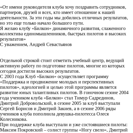
«От имени руководителя клуба хочу поздравить сотрудников,
партнеров, друзей и всех, кто имеет отношение к нашей
деятельности. За эти годы мы добились отличных результатов,
но это еще только начало большого пути.
Я желаю клубу «Билкон» динамичного развития, слаженного
коллектива единомышленников, быстрых пилотов и высоких
результатов»
С уважением, Андрей Севастьянов
Отдельной строкой стоит отметить учебный центр, ведущий
активную работу по подготовке пилотов, многие из которых
сегодня достигли высоких результатов.
С 2003 года Клуб «Билкон» осуществляет программу
«Поддержка и продвижение молодых и перспективных
пилотов», идеологией и целью этой программы является
развитие юных талантливых пилотов. В гоночном сезоне 2004
года учеником клуба «Билкон» стал Тимур Садрединов,
Дмитрий Добровольский, в сезоне 2005 за клуб выступали
Сергей Борисов и Дмитрий Закиев, а в сезоне 2006 ряды
учеников клуба пополнила девушка-пилотесса Олеся
Колесникова.
При поддержке клуба выступали и уже состоявшиеся пилоты:
Максим Покровский – солист группы «Ногу свело», Дмитрий