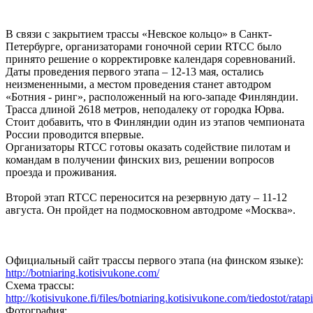
В связи с закрытием трассы «Невское кольцо» в Санкт-
Петербурге, организаторами гоночной серии RTCC было
принято решение о корректировке календаря соревнований.
Даты проведения первого этапа – 12-13 мая, остались
неизмененными, а местом проведения станет автодром
«Ботния - ринг», расположенный на юго-западе Финляндии.
Трасса длиной 2618 метров, неподалеку от городка Юрва.
Стоит добавить, что в Финляндии один из этапов чемпионата
России проводится впервые.
Организаторы RTCC готовы оказать содействие пилотам и
командам в получении финских виз, решении вопросов
проезда и проживания.
Второй этап RTCC переносится на резервную дату – 11-12
августа. Он пройдет на подмосковном автодроме «Москва».
Официальный сайт трассы первого этапа (на финском языке):
http://botniaring.kotisivukone.com/
Схема трассы:
http://kotisivukone.fi/files/botniaring.kotisivukone.com/tiedostot/ratapi
Фотография: