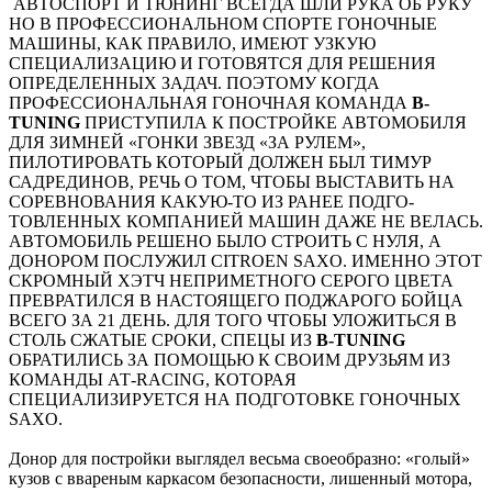
АВТОСПОРТ И ТЮНИНГ ВСЕГДА ШЛИ РУКА ОБ РУКУ
НО В ПРОФЕССИОНАЛЬНОМ СПОРТЕ ГОНОЧНЫЕ
МАШИНЫ, КАК ПРАВИЛО, ИМЕЮТ УЗКУЮ
СПЕЦИАЛИЗАЦИЮ И ГОТОВЯТСЯ ДЛЯ РЕШЕНИЯ
ОПРЕДЕЛЕННЫХ ЗАДАЧ. ПОЭТОМУ КОГДА
ПРОФЕССИОНАЛЬНАЯ ГОНОЧНАЯ КОМАНДА
B-
TUNING
ПРИСТУПИЛА К ПОСТРОЙКЕ АВТОМОБИЛЯ
ДЛЯ ЗИМНЕЙ «ГОНКИ ЗВЕЗД «ЗА РУЛЕМ»,
ПИЛОТИРОВАТЬ КОТОРЫЙ ДОЛЖЕН БЫЛ ТИМУР
САДРЕДИНОВ, РЕЧЬ О ТОМ, ЧТОБЫ ВЫСТАВИТЬ НА
СОРЕВНОВАНИЯ КАКУЮ-ТО ИЗ РАНЕЕ ПОДГО-
ТОВЛЕННЫХ КОМПАНИЕЙ МАШИН ДАЖЕ НЕ ВЕЛАСЬ.
АВТОМОБИЛЬ РЕШЕНО БЫЛО СТРОИТЬ С НУЛЯ, А
ДОНОРОМ ПОСЛУЖИЛ CITROEN SAXO. ИМЕННО ЭТОТ
СКРОМНЫЙ ХЭТЧ НЕПРИМЕТНОГО СЕРОГО ЦВЕТА
ПРЕВРАТИЛСЯ В НАСТОЯЩЕГО ПОДЖАРОГО БОЙЦА
ВСЕГО ЗА 21 ДЕНЬ. ДЛЯ ТОГО ЧТОБЫ УЛОЖИТЬСЯ В
СТОЛЬ СЖАТЫЕ СРОКИ, СПЕЦЫ ИЗ
B-TUNING
ОБРАТИЛИСЬ ЗА ПОМОЩЬЮ К СВОИМ ДРУЗЬЯМ ИЗ
КОМАНДЫ АТ-RACING, КОТОРАЯ
СПЕЦИАЛИЗИРУЕТСЯ НА ПОДГОТОВКЕ ГОНОЧНЫХ
SAXO.
Донор для постройки выглядел весьма своеобразно: «голый»
кузов с ввареным каркасом безопасности, лишенный мотора,