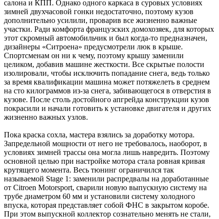
салона и КПП. Однако одного каркаса в суровых условиях
зимней двухчасовой гонки недостаточно, поэтому кузов
дополнительно усилили, проварив все жизненно важные
участки. Ради комфорта французских домохозяек, для которых
этот скромный автомобильчик и был когда-то предназначен,
дизайнеры «Ситроена» предусмотрели люк в крыше.
Спортсменам он ни к чему, поэтому крышу заменили
целиком, добавив машине жесткости. Все скрытые полости
изолировали, чтобы исключить попадание снега, ведь только
за время квалификации машина может потяжелеть в среднем
на сто килограммов из-за снега, забивающегося в отверстия в
кузове. После столь достойного апгрейда конструкции кузов
покрасили и начали готовить к установке двигателя и других
жизненно важных узлов.
Пока краска сохла, мастера взялись за доработку мотора.
Запредельной мощности от него не требовалось, наоборот, в
условиях зимней трассы она могла лишь навредить. Поэтому
основной целью при настройке мотора стала ровная кривая
крутящего момента. Весь тюнинг ограничился так
называемой Stage 1: заменили распредвалы на доработанные
от Citroen Motorsport, сварили новую выпускную систему на
трубе диаметром 60 мм и установили систему холодного
впуска, которая представляет собой ФНС в закрытом коробе.
При этом выпускной коллектор сознательно менять не стали,