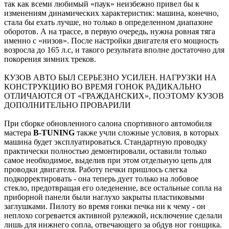
так как всеми любимый «паук» неизбежно привел бы к
изменениям динамических характеристик: машина, конечно,
стала бы ехать лучше, но только в определенном диапазоне
оборотов. А на трассе, в первую очередь, нужна ровная тяга
именно с «низов». После настройки двигателя его мощность
возросла до 165 л.с, и такого результата вполне достаточно для
покорения зимних треков.
КУЗОВ АВТО БЫЛ СЕРЬЕЗНО УСИЛЕН. НАГРУЗКИ НА
КОНСТРУКЦИЮ ВО ВРЕМЯ ГОНОК РАДИКАЛЬНО
ОТЛИЧАЮТСЯ ОТ «ГРАЖДАНСКИХ», ПОЭТОМУ КУЗОВ
ДОПОЛНИТЕЛЬНО ПРОВАРИЛИ
При сборке обновленного салона спортивного автомобиля
мастера
B-TUNING
также учли сложные условия, в которых
машина будет эксплуатироваться. Стандартную проводку
практически полностью демонтировали, оставили только
самое необходимое, выделив при этом отдельную цепь для
проводки двигателя. Работу печки пришлось слегка
подкорректировать - она теперь дует только на лобовое
стекло, предотвращая его оледенение, все остальные сопла на
приборной панели были наглухо закрыты пластиковыми
заглушками. Пилоту во время гонки печка ни к чему - он
неплохо согревается активной рулежкой, исключение сделали
лишь для нижнего сопла, отвечающего за обдув ног гонщика.