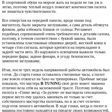
В спортивной обуви на морозе жать на педали не так уж и
легко, поэтому теплый воздух помогает конечностям пилота
не лишиться чувствительности.
Все отверстия на передней панели, вроде ниши под
магнитолу, были закрыты заглушками, а сама деталь обтянута
флоком, дабы избежать бликов от солнца. Регламент
подобных соревнований очень требователен к деталям салона,
поэтому, в точном соответствии с буквой закона, были
установлены пластиковые обшивки дверей, жесткий ковш и
четыре стоп-сигнала, которые крепятся на перекладине в
задней части авто. Из наружного освещения выжили только
передние фары; задние фонари, в угоду безопасности,
заменили заглушками.
Итак, после трех недель напряженной работы автомобиль был
готов. До старта гонки оставались считанные часы, а пилот
уже вовсю отжигал на Saxo на тренировках. Пробные заезды
показали, что мастера
B-TUNING
свое дело знают: машина
отлично вела себя на заснеженной трассе. Поэтому победа
пилота в «Гонке звезд «За рулем» не выглядела сенсационно,
первое место ему удалось завоевать не только за счет
собственного мастерства пилотажа, но и за счет отлично
подготов ленного автомобиля. В ходе гонки, когда и пилот и
машина постоянно находятся на пределе своих возможностей,