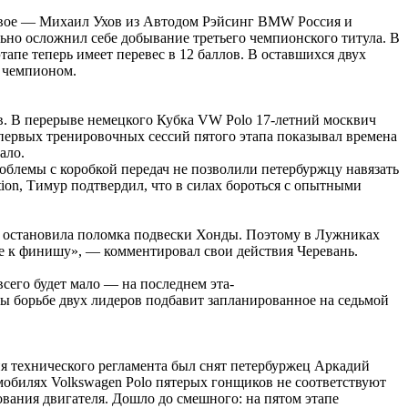
о двое — Михаил Ухов из Автодом Рэйсинг BMW Россия и
но осложнил себе добывание третьего чемпионского титула. В
тапе теперь имеет перевес в 12 баллов. В оставшихся двух
м чемпионом.
в. В перерыве немецкого Кубка VW Polo 17-летний москвич
 первых тренировочных сессий пятого этапа показывал времена
ало.
роблемы с коробкой передач не позволили петербуржцу навязать
ion, Тимур подтвердил, что в силах бороться с опытными
ца остановила поломка подвески Хонды. Поэтому в Лужниках
 ее к финишу», — комментировал свои действия Черевань.
сего будет мало — на последнем эта-
ты борьбе двух лидеров подбавит запланированное на седьмой
ия технического регламента был снят петербуржец Аркадий
омобилях Volkswagen Polo пятерых гонщиков не соответствуют
вания двигателя. Дошло до смешного: на пятом этапе