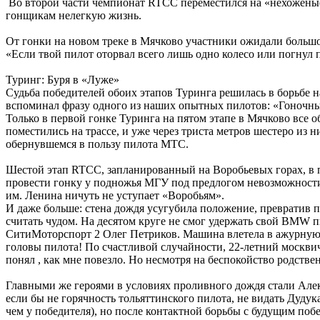
Во второй части чемпионат RTCC переместился на «нехоженые
гонщикам нелегкую жизнь.
От гонки на новом треке в Мячково участники ожидали большо
«Если твой пилот оторвал всего лишь одно колесо или погнул по
Туринг: Буря в «Луже»
Судьба победителей обоих этапов Туринга решилась в борьбе на
вспоминал фразу одного из наших опытных пилотов: «Гоночны
Только в первой гонке Туринга на пятом этапе в Мячково все о
поместились на трассе, и уже через триста метров шестеро из
обернувшемся в пользу пилота МТС.
Шестой этап RTCC, запланированный на Воробьевых горах, в п
провести гонку у подножья МГУ под предлогом невозможности о
им. Ленина ничуть не уступает «Воробьям».
И даже больше: стена дождя усугубила положение, превратив 
считать чудом. На десятом круге не смог удержать свой BMW 
СитиМоторспорт 2 Олег Петриков. Машина влетела в ажурную о
головы пилота! По счастливой случайности, 22-летний москвич 
понял , как мне повезло. Но несмотря на беспокойство родств
Главными же героями в условиях проливного дождя стали Але
если бы не горячность тольяттинского пилота, не видать Дуду
чем у победителя), но после контактной борьбы с будущим поб