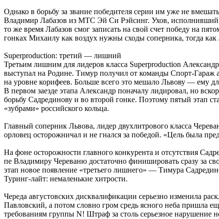
Однако в борьбу за звание победителя серии им уже не вмеша
Владимир Лабазов из МТС Эй Си Рэйсинг. Ухов, исполнивший 
то же время Лабазов смог записать на свой счет победу на пят
гонках Михаилу как воздух нужны сходы соперника, тогда как
Superproduction: третий — лишний
Третьим лишним для лидеров класса Superproduction Александ
выступал на Родине. Тимур получил от команды Спорт-Гараж а
на уровне корифеев. Больше всего это мешало Львову — ему для
В первом заезде этапа Александр поначалу лидировал, но вскор
борьбу Садрединову и во второй гонке. Поэтому пятый этап ст
«зубрами» российского кольца.
Главный соперник Львова, лидер двухлитрового класса Черева
орловец осторожничал и не гнался за победой. «Цель была пре
На фоне осторожности главного конкурента и отсутствия Садре
пе Владимиру Череваню достаточно финишировать сразу за сво
этап новое появление «третьего лишнего» — Тимура Садредин
Туринг-лайт: немаленькие хитрости.
Череда августовских дисквалификации серьезно изменила раскл
Павловский, а потом словно гром средь ясного неба пришла ещ
требованиям группы N! Штраф за столь серьезное нарушение н