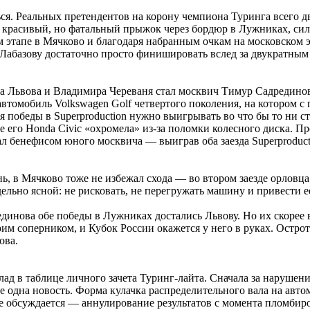
ться. Реальных претендентов на корону чемпиона Туринга всег
красивый, но фатальный прыжок через бордюр в Лужниках, силь
ом этапе в Мячково и благодаря набранным очкам на московском э
 Лабазову достаточно просто финишировать вслед за двукратны
ра Львова и Владимира Череваня стал москвич Тимур Садредино
втомобиль Volkswagen Golf четвертого поколения, на котором с
 победы в Superproduction нужно выигрывать во что бы то ни ст
е его Honda Civic «охромела» из-за поломки колесного диска. П
ал бенефисом юного москвича — выиграв оба заезда Superproduct
нь, в Мячково тоже не избежал схода — во втором заезде орлов
дельно ясной: не рисковать, не перегружать машину и привести
динова обе победы в Лужниках достались Львову. Но их скорее в
им соперником, и Кубок России окажется у него в руках. Остро
ова.
ад в таблице личного зачета Туринг-лайта. Сначала за нарушен
е одна новость. Форма кулачка распределительного вала на авт
е обсуждается — аннулирование результатов с момента пломбиро