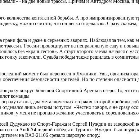
 земли» - на две новые трассы. Причем и Автодром Москва, и 
го количества контактной борьбы. А про импровизированную тр
двеску, можно считать, что он легко отделался». Сразу скажем, 
 грани фола и даже в серьезных авариях. Наблюдая за тем, как 
е трассы в России провоцируют на неправильную езду и повыш
бошлось без «краш-тестов». А старт второго заезда начался с ма
 них гонку закончили. Судьба победы также решилась в сомните
оследний момент был перенесен в Лужники. Увы, организаторам
беспечения безопасности зрителей. Но по степени опасности дл
площадку вокруг Большой Спортивной Арены в озеро. То, что вт
пилот команды
граду газона, два металлических стержня которой пробили лобо
отделался лишь легким испугом. «Честно говоря, я не сразу осо
енников, у меня не пропало желание участвовать в соревнования
ксей Дудукало из Спорт-Гаража и Сергей Нуждин из заводской 
кало и его Audi A4 первой победы в Туринге. Нуждин был неудер
едителем на ВАЗ-21106 срезало шаровую опору.