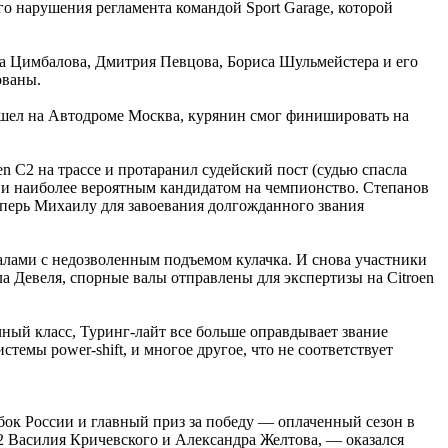
о нарушения регламента командой Sport Garage, которой
ма Цимбалова, Дмитрия Певцова, Бориса Шульмейстера и его
ованы.
ошел на Автодроме Москва, курянин смог финишировать на
 C2 на трассе и протаранил судейский пост (судью спасла
 и наиболее вероятным кандидатом на чемпионство. Степанов
Теперь Михаилу для завоевания долгожданного звания
алами с недозволенным подъемом кулачка. И снова участники
 Девеля, спорные валы отправлены для экспертизы на Citroen
чный класс, Туринг-лайт все больше оправдывает звание
темы power-shift, и многое другое, что не соответствует
ок России и главный приз за победу — оплаченный сезон в
и-2 Василия Кричевского и Александра Желтова, — оказался