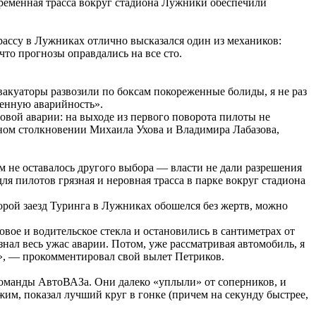
временная трасса вокруг стадиона Лужники обеспечили
ассу в Лужниках отлично высказался один из механиков:
что прогнозы оправдались на все сто.
эвакуаторы развозили по боксам покореженные болиды, я не раз
енную аварийность».
ссовой аварии: на выходе из первого поворота пилоты не
льном столкновении Михаила Ухова и Владимира Лабазова,
 не оставалось другого выбора — власти не дали разрешения
я пилотов грязная и неровная трасса в парке вокруг стадиона
орой заезд Туринга в Лужниках обошелся без жертв, можно
вое и водительское стекла и остановились в сантиметрах от
знал весь ужас аварии. Потом, уже рассматривая автомобиль, я
х», — прокомментировал свой вылет Петриков.
команды АвтоВАЗа. Они далеко «уплыли» от соперников, и
жим, показал лучший круг в гонке (причем на секунду быстрее,