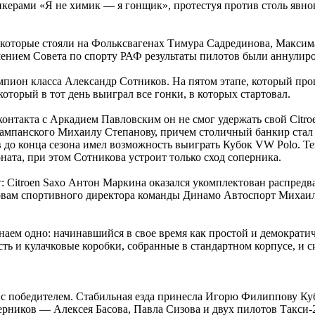
ерами «Я не химик — я гонщик», протестуя против столь явног
в, которые стояли на Фольксвагенах Тимура Садрединова, Макси
шением Совета по спорту РАФ результаты пилотов были аннулир
мпион класса Александр Сотников. На пятом этапе, который пр
торый в тот день выиграл все гонки, в которых стартовал.
нтакта с Аркадием Павловским он не смог удержать свой Citroen
шампанского Михаилу Степанову, причем столичный банкир стал
пов до конца сезона имел возможность выиграть Кубок VW Polo. 
ата, при этом Сотникова устроит только сход соперника.
: Citroen Saxo Антон Маркина оказался укомплектован распредв
ловам спортивного директора команды Динамо Автоспорт Михаила
знаем одно: начинавшийся в свое время как простой и демократи
ь и кулачковые коробки, собранные в стандартном корпусе, и сис
с победителем. Стабильная езда принесла Игорю Филиппову Куб
соперников — Алексея Басова, Павла Сизова и двух пилотов Такс