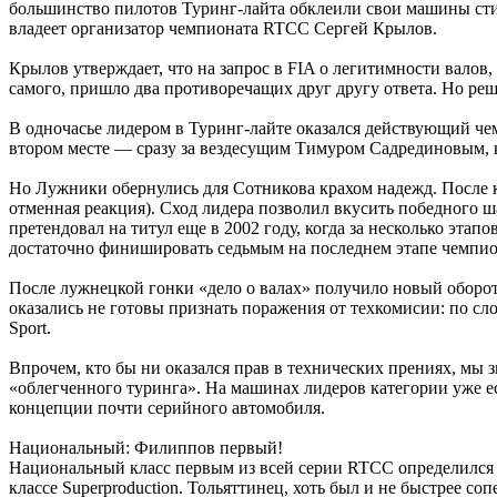
большинство пилотов Туринг-лайта обклеили свои машины стик
владеет организатор чемпионата RTCC Сергей Крылов.
Крылов утверждает, что на запрос в FIA о легитимности вало
самого, пришло два противоречащих друг другу ответа. Но ре
В одночасье лидером в Туринг-лайте оказался действующий че
втором месте — сразу за вездесущим Тимуром Садрединовым, ко
Но Лужники обернулись для Сотникова крахом надежд. После ко
отменная реакция). Сход лидера позволил вкусить победного 
претендовал на титул еще в 2002 году, когда за несколько эта
достаточно финишировать седьмым на последнем этапе чемпион
После лужнецкой гонки «дело о валах» получило новый оборот
оказались не готовы признать поражения от техкомисии: по с
Sport.
Впрочем, кто бы ни оказался прав в технических прениях, мы 
«облегченного туринга». На машинах лидеров категории уже ест
концепции почти серийного автомобиля.
Национальный: Филиппов первый!
Национальный класс первым из всей серии RTCC определился 
классе Superproduction. Тольяттинец, хоть был и не быстрее 