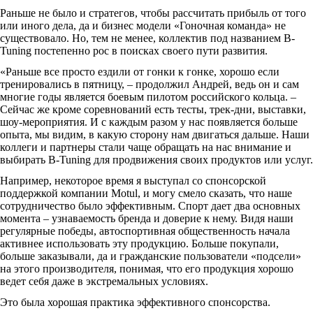
Раньше не было и стратегов, чтобы рассчитать прибыль от того
или иного дела, да и бизнес модели «Гоночная команда» не
существовало. Но, тем не менее, коллектив под названием B-
Tuning постепенно рос в поисках своего пути развития.
«Раньше все просто ездили от гонки к гонке, хорошо если
тренировались в пятницу, – продолжил Андрей, ведь он и сам
многие годы является боевым пилотом российского кольца. –
Сейчас же кроме соревнований есть тесты, трек-дни, выставки,
шоу-мероприятия. И с каждым разом у нас появляется больше
опыта, мы видим, в какую сторону нам двигаться дальше. Наши
коллеги и партнеры стали чаще обращать на нас внимание и
выбирать B-Tuning для продвижения своих продуктов или услуг.
Например, некоторое время я выступал со спонсорской
поддержкой компании Motul, и могу смело сказать, что наше
сотрудничество было эффективным. Спорт дает два основных
момента – узнаваемость бренда и доверие к нему. Видя наши
регулярные победы, автоспортивная общественность начала
активнее использовать эту продукцию. Больше покупали,
больше заказывали, да и гражданские пользователи «подсели»
на этого производителя, понимая, что его продукция хорошо
ведет себя даже в экстремальных условиях.
Это была хорошая практика эффективного спонсорства.