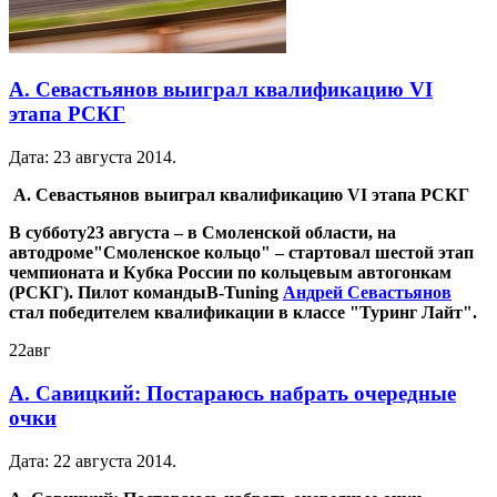
А. Севастьянов выиграл квалификацию VI
этапа РСКГ
Дата:
23 августа 2014
.
А. Севастьянов выиграл квалификацию VI этапа РСКГ
В субботу
23
августа – в Смоленской области, на
автодроме
"Смоленское кольцо"
– стартовал шестой этап
чемпионата и Кубка России по кольцевым автогонкам
(РСКГ). Пилот команды
B
-
Tuning
Андрей Севастьянов
стал победителем квалификации в классе "Туринг Лайт".
22
авг
А. Савицкий: Постараюсь набрать очередные
очки
Дата:
22 августа 2014
.